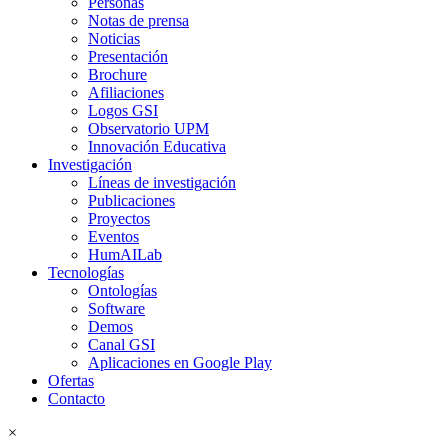
Personas
Notas de prensa
Noticias
Presentación
Brochure
Afiliaciones
Logos GSI
Observatorio UPM
Innovación Educativa
Investigación
Líneas de investigación
Publicaciones
Proyectos
Eventos
HumAILab
Tecnologías
Ontologías
Software
Demos
Canal GSI
Aplicaciones en Google Play
Ofertas
Contacto
×