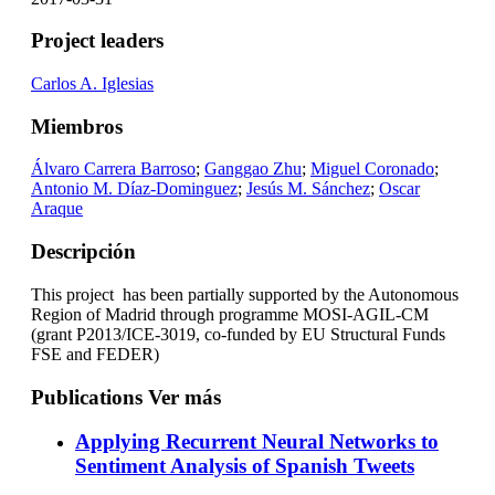
Project leaders
Carlos A. Iglesias
Miembros
Álvaro Carrera Barroso
;
Ganggao Zhu
;
Miguel Coronado
;
Antonio M. Díaz-Dominguez
;
Jesús M. Sánchez
;
Oscar
Araque
Descripción
This project has been partially supported by the Autonomous
Region of Madrid through programme MOSI-AGIL-CM
(grant P2013/ICE-3019, co-funded by EU Structural Funds
FSE and FEDER)
Publications
Ver más
Applying Recurrent Neural Networks to
Sentiment Analysis of Spanish Tweets