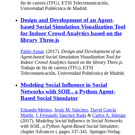
fin de carrera (TFG). ETSI Telecomunicación,
Universidad Politécnica de Madrid.
Design and Development of an Agent-
based Social Simulation Visualization Tool
for Indoor Crowd Analytics based on the
library Three.js
Pablo Aznar
. (2017).
Design and Development of an
Agent-based Social Simulation Visualization Tool for
Indoor Crowd Analytics based on the library Three.js
.
Trabajo de fin de carrera (TFG). ETSI
Telecomunicación, Universidad Politécnica de Madrid.
Modeling Social Influence in Social
Networks with SOIL, a Python Agent-
Based Social Simulator
Eduardo Merino
,
Jesús M. Sánchez
,
David García
Martín
,
J. Fernando Sánchez Rada
&
Carlos A. Iglesias
(2017).
Modeling Social Influence in Social Networks
with SOIL, a Python Agent-Based Social Simulator
,
chapter Advances i, pages 337-341. Springer-Verlag.