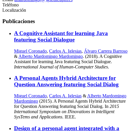
Teléfono
Localización
Publicaciones
A Cognitive Assistant for learning Java
featuring Social Dialogue
Miguel Coronado
,
Carlos A. Iglesias
,
Álvaro Carrera Barroso
&
Alberto Mardomingo Mardomingo
. (2018). A Cognitive
Assistant for learning Java featuring Social Dialogue.
International Journal of Human-Computer Studies
.
A Personal Agents Hybrid Architecture for
Question Answering featuring Social Dialog
Miguel Coronado
,
Carlos A. Iglesias
&
Alberto Mardomingo
Mardomingo
(2015). A Personal Agents Hybrid Architecture
for Question Answering featuring Social Dialog. In
2015
International Symposium on INnovations in Intelligent
SysTems and Applications
. IEEE.
Design of a personal agent integrated with a