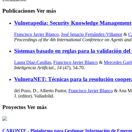
Publicaciones
Ver más
Vulnerapedia: Security Knowledge Management
Francisco Javier Blanco
,
José Ignacio Fernández-Villamor
&
Ca
Proceedings of the 4th International Conference on Agents and A
Sistemas basado en reglas para la validación del 
Laura Díaz-Casillas
,
Francisco Javier Blanco
&
Mercedes Gari
Inteligencia Artificial.
,
14
(47), 54-70.
VulneraNET: Técnicas para la resolución coopera
del Pozo, D., Alberto Pastor,
Francisco Javier Blanco
& Ana M. 
J. (editor). Valladolid.
Proyectos
Ver más
CARONTE - Plataforma para Gestionar Información de Emergenci