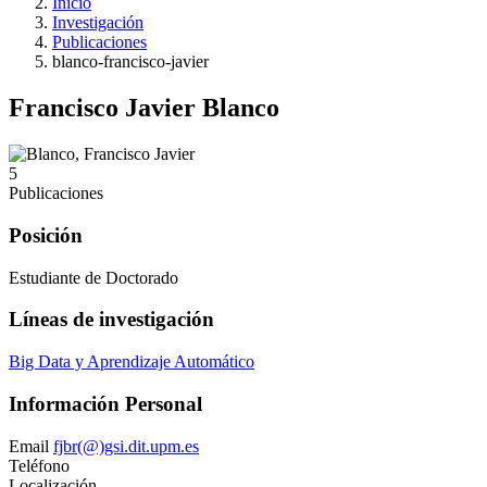
Inicio
Investigación
Publicaciones
blanco-francisco-javier
Francisco Javier Blanco
5
Publicaciones
Posición
Estudiante de Doctorado
Líneas de investigación
Big Data y Aprendizaje Automático
Información Personal
Email
fjbr(@)gsi.dit.upm.es
Teléfono
Localización