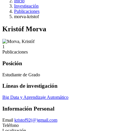
Inicio
Investigación
Publicaciones
morva-kristof
Kristóf Morva
1
Publicaciones
Posición
Estudiante de Grado
Líneas de investigación
Big Data y Aprendizaje Automático
Información Personal
Email
kristof92(@)gmail.com
Teléfono
Localización