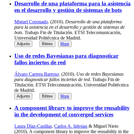
Desarrollo de una plataforma para la asistencia
en el desarrollo y gestión de sistemas de bots
Miguel Coronado
. (2010).
Desarrollo de una plataforma
para la asistencia en el desarrollo y gestión de sistemas de
bots
. Trabajo Fin de Titulación. ETSI Telecomunicación,
Universidad Politécnica de Madrid.
Adjunto
Bibtex
More
Uso de redes Bayesianas para diagnosticar
fallos inciertos de red
Álvaro Carrera Barroso
. (2010).
Uso de redes Bayesianas
para diagnosticar fallos inciertos de red
. Trabajo Fin de
Titulación. ETSI Telecomunicación, Universidad Politécnica
de Madrid.
Adjunto
Bibtex
More
A component library to improve the reusability
in the development of converged services
Laura Díaz-Casillas
,
Carlos A. Iglesias
& Miguel Nieto
(2010). A component library to improve the reusability in the