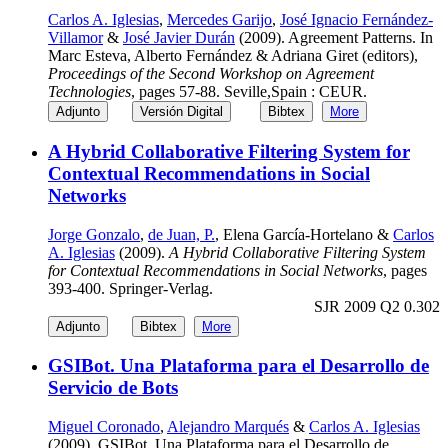
Carlos A. Iglesias
,
Mercedes Garijo
,
José Ignacio Fernández-
Villamor
&
José Javier Durán
(2009). Agreement Patterns. In
Marc Esteva, Alberto Fernández & Adriana Giret (editors),
Proceedings of the Second Workshop on Agreement
Technologies
, pages 57-88. Seville,Spain : CEUR.
Adjunto
Versión Digital
Bibtex
More
A Hybrid Collaborative Filtering System for
Contextual Recommendations in Social
Networks
Jorge Gonzalo
,
de Juan, P.
, Elena García-Hortelano &
Carlos
A. Iglesias
(2009).
A Hybrid Collaborative Filtering System
for Contextual Recommendations in Social Networks
, pages
393-400. Springer-Verlag.
SJR 2009 Q2 0.302
Adjunto
Bibtex
More
GSIBot. Una Plataforma para el Desarrollo de
Servicio de Bots
Miguel Coronado
,
Alejandro Marqués
&
Carlos A. Iglesias
(2009). GSIBot. Una Plataforma para el Desarrollo de