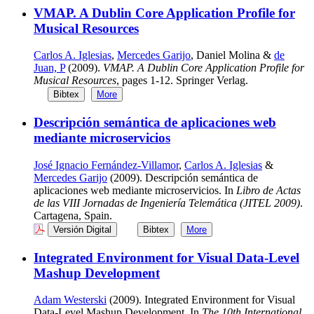
VMAP. A Dublin Core Application Profile for
Musical Resources
Carlos A. Iglesias
,
Mercedes Garijo
, Daniel Molina &
de
Juan, P
(2009).
VMAP. A Dublin Core Application Profile for
Musical Resources
, pages 1-12. Springer Verlag.
Bibtex
More
Descripción semántica de aplicaciones web
mediante microservicios
José Ignacio Fernández-Villamor
,
Carlos A. Iglesias
&
Mercedes Garijo
(2009). Descripción semántica de
aplicaciones web mediante microservicios. In
Libro de Actas
de las VIII Jornadas de Ingeniería Telemática (JITEL 2009)
.
Cartagena, Spain.
Versión Digital
Bibtex
More
Integrated Environment for Visual Data-Level
Mashup Development
Adam Westerski
(2009). Integrated Environment for Visual
Data-Level Mashup Development. In
The 10th International