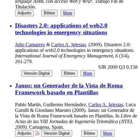
lenguaje AIML con acceso Web y WAP
. Trabajo Fin de
Titulación.
Adjunto
Bibtex
More
Disasters 2.0: applications of web2.0
technologies in emergency situations
Julio Camarero
&
Carlos A. Iglesias
. (2009). Disasters 2.0:
applications of web2.0 technologies in emergency situations.
International Journal of Emergency Management
,
6
(3/4),
261-279.
SJR 2009 Q3 0.158
Versión Digital
Bibtex
More
Janus: un Generador de la Vista de Roma
Framework basado en Plantillas
Pablo Martín, Guillermo Hernández,
Carlos A. Iglesias
, Luca
Garulli & Giordano Maestro (2009). Janus: un Generador de
la Vista de Roma Framework basado en Plantillas. In
Libro de
Actas de las VIII Jornadas de Ingeniería Telemática (JITEL
2009)
. Cartagena, Spain.
Adjunto
Versión Digital
Bibtex
More