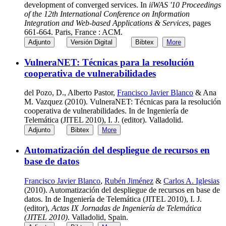
development of converged services. In
iiWAS '10 Proceedings
of the 12th International Conference on Information
Integration and Web-based Applications & Services
, pages
661-664. Paris, France : ACM.
Adjunto
Versión Digital
Bibtex
More
VulneraNET: Técnicas para la resolución
cooperativa de vulnerabilidades
del Pozo, D., Alberto Pastor,
Francisco Javier Blanco
& Ana
M. Vazquez (2010). VulneraNET: Técnicas para la resolución
cooperativa de vulnerabilidades. In de Ingeniería de
Telemática (JITEL 2010), I. J. (editor). Valladolid.
Adjunto
Bibtex
More
Automatización del despliegue de recursos en
base de datos
Francisco Javier Blanco
,
Rubén Jiménez
&
Carlos A. Iglesias
(2010). Automatización del despliegue de recursos en base de
datos. In de Ingeniería de Telemática (JITEL 2010), I. J.
(editor),
Actas IX Jornadas de Ingeniería de Telemática
(JITEL 2010)
. Valladolid, Spain.