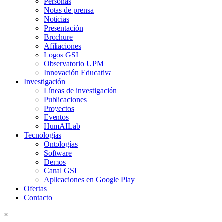
Personas
Notas de prensa
Noticias
Presentación
Brochure
Afiliaciones
Logos GSI
Observatorio UPM
Innovación Educativa
Investigación
Líneas de investigación
Publicaciones
Proyectos
Eventos
HumAILab
Tecnologías
Ontologías
Software
Demos
Canal GSI
Aplicaciones en Google Play
Ofertas
Contacto
×