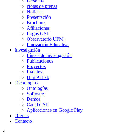
Personas
Notas de prensa
Noticias
Presentación
Brochure
Afiliaciones
Logos GSI
Observatorio UPM
Innovación Educativa
Investigación
Líneas de investigación
Publicaciones
Proyectos
Eventos
HumAILab
Tecnologías
Ontologías
Software
Demos
Canal GSI
Aplicaciones en Google Play
Ofertas
Contacto
×