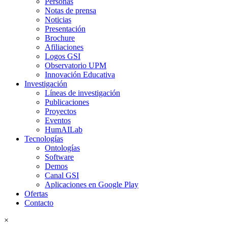
Personas
Notas de prensa
Noticias
Presentación
Brochure
Afiliaciones
Logos GSI
Observatorio UPM
Innovación Educativa
Investigación
Líneas de investigación
Publicaciones
Proyectos
Eventos
HumAILab
Tecnologías
Ontologías
Software
Demos
Canal GSI
Aplicaciones en Google Play
Ofertas
Contacto
×