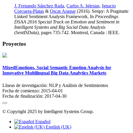
J. Fernando Sánchez Rada
,
Carlos A. Iglesias
,
Ignacio
Corcuera-Platas
&
Oscar Araque
(2016). Senpy: A Pragmatic
Linked Sentiment Analysis Framework. In
Proceedings
DSAA 2016 Special Track on Emotion and Sentiment in
Intelligent Systems and Big Social Data Analysis
(SentISData)
, pages 735-742. Montreal, Canada : IEEE.
Proyectos
MixedEmotions. Social Semantic Emotion Analysis for
Innovative Multilingual Big Data Analytics Markets
Líneas de investigación:
NLP y Análisis de Sentimientos
Fecha de comienzo:
2015-04-01
Fecha de finalización:
2017-04-30
© Copyright 2025 by Intelligent Systems Group.
Español
English (UK)