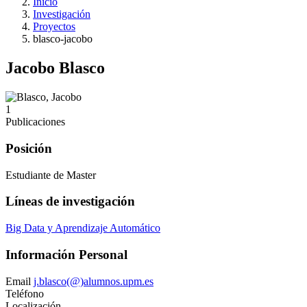
Inicio
Investigación
Proyectos
blasco-jacobo
Jacobo Blasco
1
Publicaciones
Posición
Estudiante de Master
Líneas de investigación
Big Data y Aprendizaje Automático
Información Personal
Email
j.blasco(@)alumnos.upm.es
Teléfono
Localización