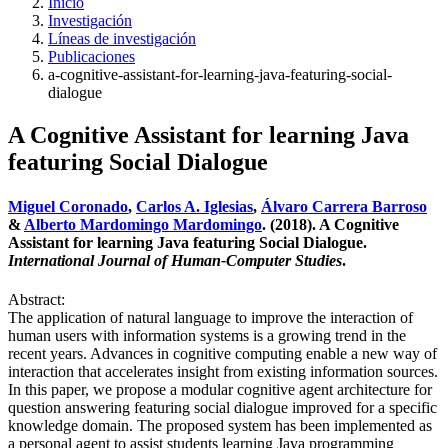
Inicio
Investigación
Líneas de investigación
Publicaciones
a-cognitive-assistant-for-learning-java-featuring-social-
dialogue
A Cognitive Assistant for learning Java
featuring Social Dialogue
Miguel Coronado
,
Carlos A. Iglesias
,
Álvaro Carrera Barroso
&
Alberto Mardomingo Mardomingo
. (2018). A Cognitive
Assistant for learning Java featuring Social Dialogue.
International Journal of Human-Computer Studies
.
Abstract:
The application of natural language to improve the interaction of
human users with information systems is a growing trend in the
recent years. Advances in cognitive computing enable a new way of
interaction that accelerates insight from existing information sources.
In this paper, we propose a modular cognitive agent architecture for
question answering featuring social dialogue improved for a specific
knowledge domain. The proposed system has been implemented as
a personal agent to assist students learning Java programming