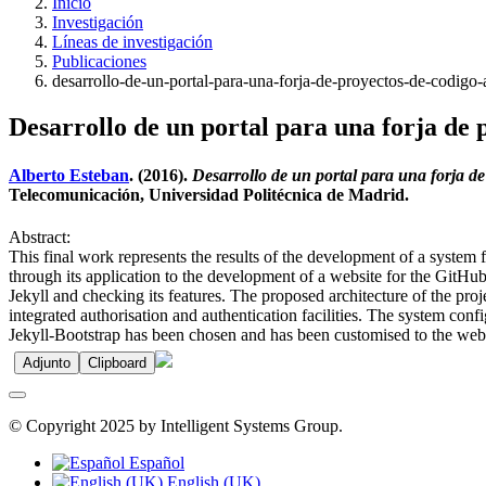
Inicio
Investigación
Líneas de investigación
Publicaciones
desarrollo-de-un-portal-para-una-forja-de-proyectos-de-codigo-a
Desarrollo de un portal para una forja de p
Alberto Esteban
. (2016).
Desarrollo de un portal para una forja de 
Telecomunicación, Universidad Politécnica de Madrid.
Abstract:
This final work represents the results of the development of a system
through its application to the development of a website for the GitHub
Jekyll and checking its features. The proposed architecture of the proje
integrated authorisation and authentication facilities. The system conf
Jekyll-Bootstrap has been chosen and has been customised to the web s
Adjunto
Clipboard
© Copyright 2025 by Intelligent Systems Group.
Español
English (UK)