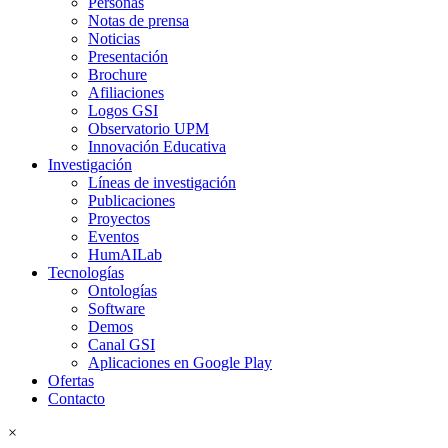
Personas
Notas de prensa
Noticias
Presentación
Brochure
Afiliaciones
Logos GSI
Observatorio UPM
Innovación Educativa
Investigación
Líneas de investigación
Publicaciones
Proyectos
Eventos
HumAILab
Tecnologías
Ontologías
Software
Demos
Canal GSI
Aplicaciones en Google Play
Ofertas
Contacto
×