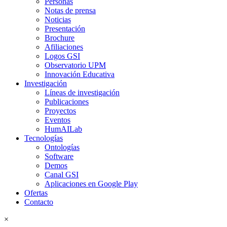
Personas
Notas de prensa
Noticias
Presentación
Brochure
Afiliaciones
Logos GSI
Observatorio UPM
Innovación Educativa
Investigación
Líneas de investigación
Publicaciones
Proyectos
Eventos
HumAILab
Tecnologías
Ontologías
Software
Demos
Canal GSI
Aplicaciones en Google Play
Ofertas
Contacto
×