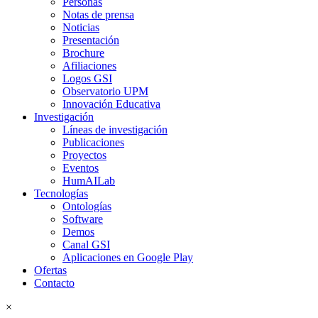
Personas
Notas de prensa
Noticias
Presentación
Brochure
Afiliaciones
Logos GSI
Observatorio UPM
Innovación Educativa
Investigación
Líneas de investigación
Publicaciones
Proyectos
Eventos
HumAILab
Tecnologías
Ontologías
Software
Demos
Canal GSI
Aplicaciones en Google Play
Ofertas
Contacto
×