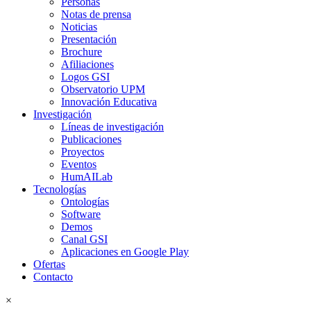
Personas
Notas de prensa
Noticias
Presentación
Brochure
Afiliaciones
Logos GSI
Observatorio UPM
Innovación Educativa
Investigación
Líneas de investigación
Publicaciones
Proyectos
Eventos
HumAILab
Tecnologías
Ontologías
Software
Demos
Canal GSI
Aplicaciones en Google Play
Ofertas
Contacto
×