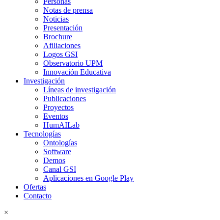
Personas
Notas de prensa
Noticias
Presentación
Brochure
Afiliaciones
Logos GSI
Observatorio UPM
Innovación Educativa
Investigación
Líneas de investigación
Publicaciones
Proyectos
Eventos
HumAILab
Tecnologías
Ontologías
Software
Demos
Canal GSI
Aplicaciones en Google Play
Ofertas
Contacto
×