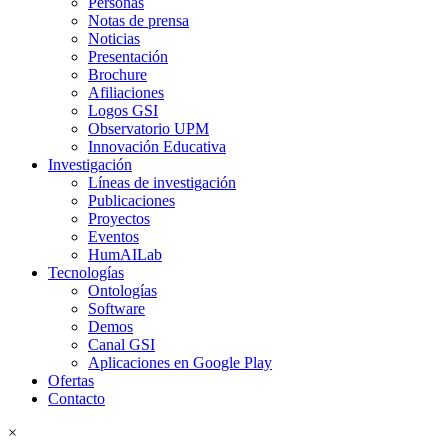
Personas
Notas de prensa
Noticias
Presentación
Brochure
Afiliaciones
Logos GSI
Observatorio UPM
Innovación Educativa
Investigación
Líneas de investigación
Publicaciones
Proyectos
Eventos
HumAILab
Tecnologías
Ontologías
Software
Demos
Canal GSI
Aplicaciones en Google Play
Ofertas
Contacto
×