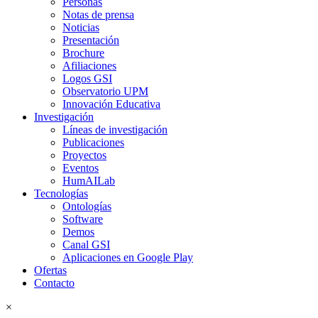
Personas
Notas de prensa
Noticias
Presentación
Brochure
Afiliaciones
Logos GSI
Observatorio UPM
Innovación Educativa
Investigación
Líneas de investigación
Publicaciones
Proyectos
Eventos
HumAILab
Tecnologías
Ontologías
Software
Demos
Canal GSI
Aplicaciones en Google Play
Ofertas
Contacto
×