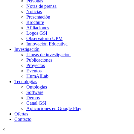
Personas
Notas de prensa
Noticias
Presentación
Brochure
Afiliaciones
Logos GSI
Observatorio UPM
Innovación Educativa
Investigación
Líneas de investigación
Publicaciones
Proyectos
Eventos
HumAILab
Tecnologías
Ontologías
Software
Demos
Canal GSI
Aplicaciones en Google Play
Ofertas
Contacto
×