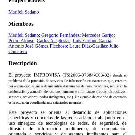
Project leaders
Marifeli Sedano
Miembros
Marifeli Sedano
;
Gregorio Fernández
;
Mercedes Garijo
;
Pedro Alonso
;
Carlos A. Iglesias
;
Luis Enrique García
;
Antonio José Gómez Flechoso
;
Laura Díaz-Casillas
;
Julio
Camarero
Descripción
El proyecto IMPROVISA (
TSI2005-07384-C03-02
) aborda el
problema de la provisión de servicios de información en escenarios que, carentes
por alguna circunstancia de una infraestructura fija de comunicaciones, requieren la
colaboración y actuación de recursos humanos e informáticos (robots, dispositivos,
sensores, actuadores, nodos inteligentes, etc.). Un ejemplo de este tipo de escenario
es la actuación coordinada ante catástrofes naturales.
Este proyecto se orienta al desarrollo de aplicaciones
específicas y concretas de las redes ad-hoc, trabajando en el
uso sinérgico de tecnologías de redes, de seguridad, de
difusión de información multimedia, de computación
orientada a servicios y de agentes inteligentes para el