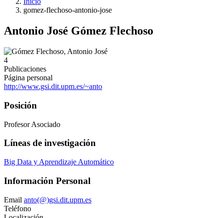
Inicio
gomez-flechoso-antonio-jose
Antonio José Gómez Flechoso
4
Publicaciones
Página personal
http://www.gsi.dit.upm.es/~anto
Posición
Profesor Asociado
Líneas de investigación
Big Data y Aprendizaje Automático
Información Personal
Email
anto(@)gsi.dit.upm.es
Teléfono
Localización