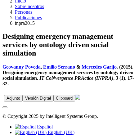
Inicio
Sobre nosotros
Personas
Publicaciones
inpra2015
Designing emergency management
services by ontology driven social
simulation
Geovanny Poveda
,
Emilio Serrano
&
Mercedes Garijo
. (2015).
Designing emergency management services by ontology driven
social simulation.
IT CoNvergence PRActice (INPRA)
,
3
(1), 17-
32.
Adjunto
Versión Digital
Clipboard
© Copyright 2025 by Intelligent Systems Group.
Español
English (UK)