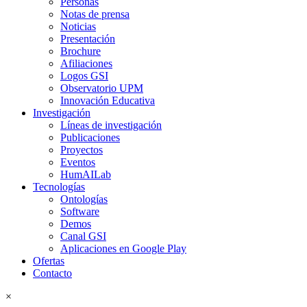
Personas
Notas de prensa
Noticias
Presentación
Brochure
Afiliaciones
Logos GSI
Observatorio UPM
Innovación Educativa
Investigación
Líneas de investigación
Publicaciones
Proyectos
Eventos
HumAILab
Tecnologías
Ontologías
Software
Demos
Canal GSI
Aplicaciones en Google Play
Ofertas
Contacto
×