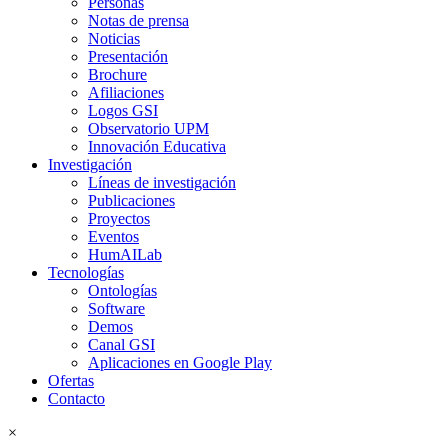
Personas
Notas de prensa
Noticias
Presentación
Brochure
Afiliaciones
Logos GSI
Observatorio UPM
Innovación Educativa
Investigación
Líneas de investigación
Publicaciones
Proyectos
Eventos
HumAILab
Tecnologías
Ontologías
Software
Demos
Canal GSI
Aplicaciones en Google Play
Ofertas
Contacto
×