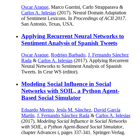
Oscar Araque
, Marco Guerini, Carlo Strapparava &
Carlos A. Iglesias
(2017). Neural Domain Adaptation
of Sentiment Lexicons. In
Proceedings of ACII 2017
.
San Antonio, Texas, USA.
Applying Recurrent Neural Networks to
Sentiment Analysis of Spanish Tweets
Oscar Araque
,
Rodrigo Barbado
,
J. Fernando Sánchez
Rada
&
Carlos A. Iglesias
(2017). Applying Recurrent
Neural Networks to Sentiment Analysis of Spanish
Tweets. In Ceur WS (editor).
Modeling Social Influence in Social
Networks with SOIL, a Python Agent-
Based Social Simulator
Eduardo Merino
,
Jesús M. Sánchez
,
David García
Martín
,
J. Fernando Sánchez Rada
&
Carlos A. Iglesias
(2017).
Modeling Social Influence in Social Networks
with SOIL, a Python Agent-Based Social Simulator
,
chapter Advances i, pages 337-341. Springer-Verlag.