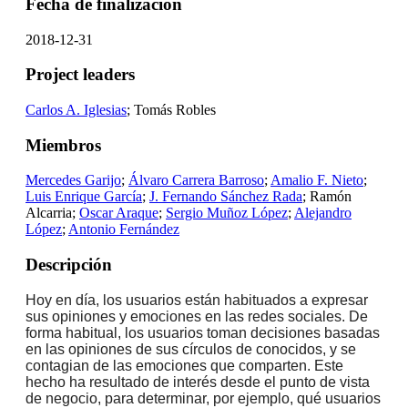
Fecha de finalización
2018-12-31
Project leaders
Carlos A. Iglesias
; Tomás Robles
Miembros
Mercedes Garijo
;
Álvaro Carrera Barroso
;
Amalio F. Nieto
;
Luis Enrique García
;
J. Fernando Sánchez Rada
; Ramón
Alcarria;
Oscar Araque
;
Sergio Muñoz López
;
Alejandro
López
;
Antonio Fernández
Descripción
Hoy en día, los usuarios están habituados a expresar
sus opiniones y emociones en las
redes sociales. De
forma habitual, los usuarios toman decisiones basadas
en las opiniones
de sus círculos de conocidos, y se
contagian de las emociones que comparten. Este
hecho
ha resultado de interés desde el punto de vista
de negocio, para determinar, por ejemplo,
qué usuarios