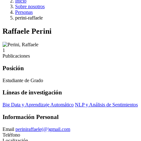
Inicio
Sobre nosotros
Personas
perini-raffaele
Raffaele Perini
1
Publicaciones
Posición
Estudiante de Grado
Líneas de investigación
Big Data y Aprendizaje Automático
NLP y Análisis de Sentimientos
Información Personal
Email
periniraffaele(@)gmail.com
Teléfono
Localización