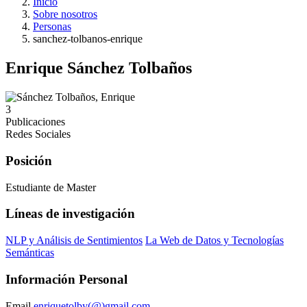
Inicio
Sobre nosotros
Personas
sanchez-tolbanos-enrique
Enrique Sánchez Tolbaños
3
Publicaciones
Redes Sociales
Posición
Estudiante de Master
Líneas de investigación
NLP y Análisis de Sentimientos
La Web de Datos y Tecnologías
Semánticas
Información Personal
Email
enriquetolby(@)gmail.com