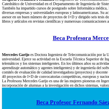
Catedrático de Universidad en el Departamento de Ingeniería de Siste
También ha impartido cursos de postgrado sobre Informática médica, P
diversas empresas y universidades europeas y latinoamericanas. Su activ
asesor en un buen número de proyectos de I+D y dirigido seis tesis doct
libros y artículos en revistas científicas y numerosas comunicaciones 
Beca Profesora Mercede
Mercedes Garijo
es Doctora Ingeniera de Telecomunicación por la Un
universidad. Ejerce su actividad en la Escuela Técnica Superior de I
telemáticos y los sistemas inteligentes. En los últimos años su activid
aprendizaje automático y agentes inteligentes) y de ingeniería del sof
comités de evaluación de calidad investigadora (proyectos) y docente (
40 proyectos de I+D de convocatorias competitivas, europeas y nacion
La Profesora Mercedes Garijo es una de las mujeres pioneras en Inge
incorporación de alumnas a la investigación en dichos sistemas, valor
Beca Profesor Fernando Sáez-