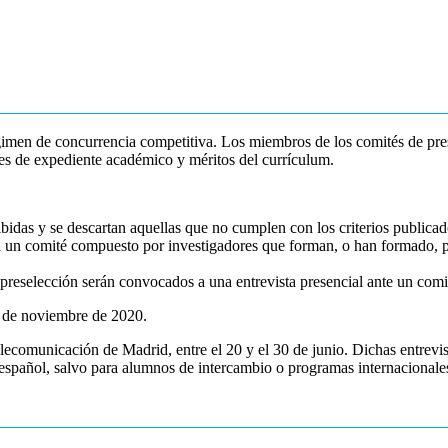
régimen de concurrencia competitiva. Los miembros de los comités de pre
nes de expediente académico y méritos del currículum.
bidas y se descartan aquellas que no cumplen con los criterios publicad
a un comité compuesto por investigadores que forman, o han formado, par
reselección serán convocados a una entrevista presencial ante un comi
5 de noviembre de 2020.
elecomunicación de Madrid, entre el 20 y el 30 de junio. Dichas entrevi
n español, salvo para alumnos de intercambio o programas internacionales 