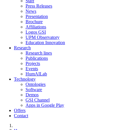
Staff
Press Releases
News
Presentation
Brochure
Affiliations
Logos GSI
UPM Observatory
Education Innovation
Research
Research lines
Publications
Projects
Events
HumAILab
Technology
Ontologies
Software
Demos
GSI Channel
Apps in Google Play
Offers
Contact