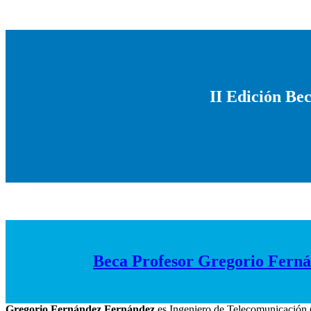
II Edición Bec
Beca Profesor Gregorio Fernán
Gregorio Fernández Fernández
es Ingeniero de Telecomunicación 