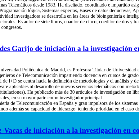
mas Telemáticos desde 1983. Ha diseñado, coordinado e impartido asigna
rogramación lógica, Sistemas expertos, Bases de datos deductivas, Apr
idad investigadora se desarrolla en las áreas de bioingeniería e intelig
orales. Es autor de siete libros, coautor de cinco, coeditor de dos y tr
a congresos.
s Garijo de iniciación a la investigación e
iversidad Politécnica de Madrid, es Profesora Titular de Universidad 
ngenieros de Telecomunicación impartiendo docencia en cursos de grado, 
ad de I+D se centra hacia la definición de metodologías y el análisis y de
tware aplicables al desarrollo de nuevos servicios telemáticos con metod
titulaciones). Ha publicado más de 30 artículos de investigación en libr
ales, en su mayor parte como investigador principal.
niería de Telecomunicación en España y gran impulsora de los sistemas 
ando además su capacidad de liderazgo, teniendo prioridad en el caso d
Vacas de iniciación a la investigación en co