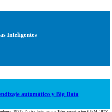
as Inteligentes
endizaje automático y Big Data
oulouse, 1971), Doctor Ingeniero de Telecomunicación (UPM, 1975),