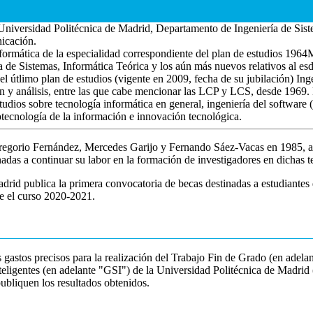
Universidad Politécnica de Madrid, Departamento de Ingeniería de Sis
icación.
 informática de la especialidad correspondiente del plan de estudios 1
de Sistemas, Informática Teórica y los aún más nuevos relativos al esd
del útlimo plan de estudios (vigente en 2009, fecha de su jubilación) In
y análisis, entre las que cabe mencionar las LCP y LCS, desde 1969. 
tudios sobre tecnología informática en general, ingeniería del software (
otecnología de la información e innovación tecnológica.
regorio Fernández, Mercedes Garijo y Fernando Sáez-Vacas en 1985, ab
nadas a continuar su labor en la formación de investigadores en dichas t
drid publica la primera convocatoria de becas destinadas a estudiantes
te el curso 2020-2021.
los gastos precisos para la realización del Trabajo Fin de Grado (en ade
nteligentes (en adelante "GSI") de la Universidad Politécnica de Madri
ubliquen los resultados obtenidos.