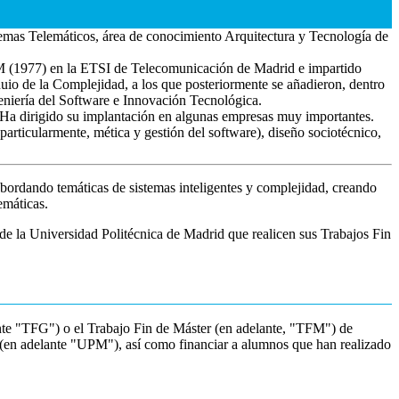
temas Telemáticos, área de conocimiento Arquitectura y Tecnología de
964M (1977) en la ETSI de Telecomunicación de Madrid e impartido
uio de la Complejidad, a los que posteriormente se añadieron, dentro
geniería del Software e Innovación Tecnológica.
Ha dirigido su implantación en algunas empresas muy importantes.
particularmente, mética y gestión del software), diseño sociotécnico,
ordando temáticas de sistemas inteligentes y complejidad, creando
emáticas.
 de la Universidad Politécnica de Madrid que realicen sus Trabajos Fin
lante "TFG") o el Trabajo Fin de Máster (en adelante, "TFM") de
d (en adelante "UPM"), así como financiar a alumnos que han realizado