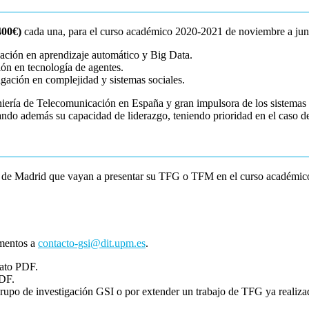
400€)
cada una, para el curso académico 2020-2021 de noviembre a jun
igación en aprendizaje automático y Big Data.
ión en tecnología de agentes.
tigación en complejidad y sistemas sociales.
niería de Telecomunicación en España y gran impulsora de los sistemas 
ando además su capacidad de liderazgo, teniendo prioridad en el caso d
nica de Madrid que vayan a presentar su TFG o TFM en el curso académ
umentos a
contacto-gsi@dit.upm.es
.
mato PDF.
PDF.
grupo de investigación GSI o por extender un trabajo de TFG ya realiza