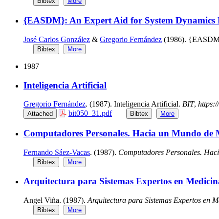
Bibtex
More
{EASDM}: An Expert Aid for System Dynamics 
José Carlos González
&
Gregorio Fernández
(1986). {EASDM}:
Bibtex
More
1987
Inteligencia Artificial
Gregorio Fernández
. (1987). Inteligencia Artificial.
BIT
,
https:/
bit050_31.pdf
Attached
Bibtex
More
Computadores Personales. Hacia un Mundo de 
Fernando Sáez-Vacas
. (1987).
Computadores Personales. Haci
Bibtex
More
Arquitectura para Sistemas Expertos en Medicin
Angel Viña. (1987).
Arquitectura para Sistemas Expertos en M
Bibtex
More