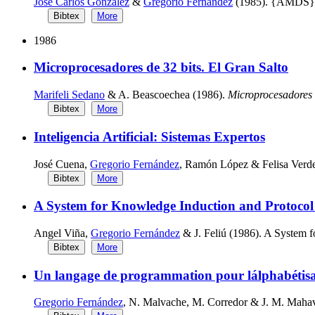
José Carlos González
&
Gregorio Fernández
(1985). {AMDS}: 
Bibtex
More
1986
Microprocesadores de 32 bits. El Gran Salto
Marifeli Sedano
& A. Beascoechea (1986).
Microprocesadores 
Bibtex
More
Inteligencia Artificial: Sistemas Expertos
José Cuena,
Gregorio Fernández
, Ramón López & Felisa Verde
Bibtex
More
A System for Knowledge Induction and Protoco
Angel Viña,
Gregorio Fernández
& J. Feliú (1986). A System 
Bibtex
More
Un langage de programmation pour lálphabétisa
Gregorio Fernández
, N. Malvache, M. Corredor & J. M. Mahave