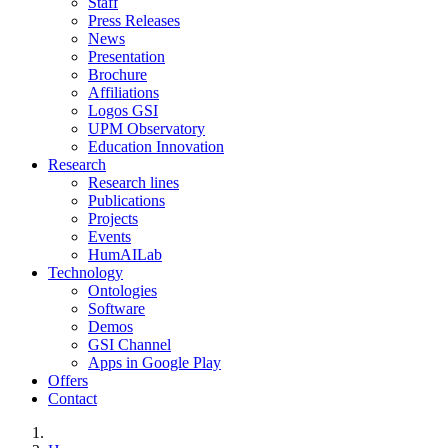
Staff
Press Releases
News
Presentation
Brochure
Affiliations
Logos GSI
UPM Observatory
Education Innovation
Research
Research lines
Publications
Projects
Events
HumAILab
Technology
Ontologies
Software
Demos
GSI Channel
Apps in Google Play
Offers
Contact