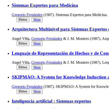
Sistemas Expertos para Medicina
Gregorio Fernández
(1987). Sistemas Expertos para Medicina.
Bibtex
More
Arquitectura Multinivel para Sistemas Expertos
Angel Viña,
Gregorio Fernández
& J. M. Montero (1987). Arqui
Bibtex
More
Lenguaje de Representación de Hechos y de Cono
Angel Viña,
Gregorio Fernández
& J. M. Montero (1987). Leng
Bibtex
More
SKIPMAO: A System for Knowledge Induction a
Gregorio Fernández
(1987). SKIPMAO: A System for Knowledg
Bibtex
More
Inteligencia artificial : Sistemas expertos