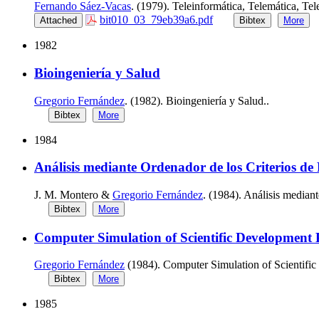
Fernando Sáez-Vacas
. (1979). Teleinformática, Telemática, Te
bit010_03_79eb39a6.pdf
Attached
Bibtex
More
1982
Bioingeniería y Salud
Gregorio Fernández
. (1982). Bioingeniería y Salud..
Bibtex
More
1984
Análisis mediante Ordenador de los Criterios de
J. M. Montero &
Gregorio Fernández
. (1984). Análisis median
Bibtex
More
Computer Simulation of Scientific Development P
Gregorio Fernández
(1984). Computer Simulation of Scientific
Bibtex
More
1985