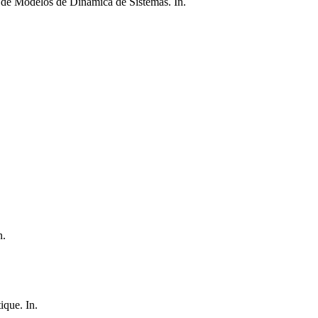
de Modelos de Dinámica de Sistemas. In.
n.
ique. In.