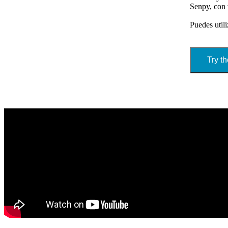
Senpy, con 
Puedes util
Try t