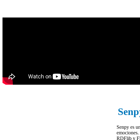
Senp
Senpy es un
emociones.
RDFlib y Fl