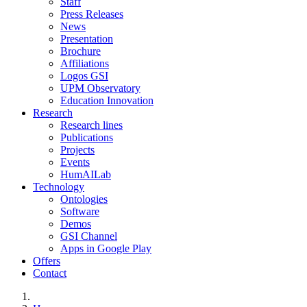
Staff
Press Releases
News
Presentation
Brochure
Affiliations
Logos GSI
UPM Observatory
Education Innovation
Research
Research lines
Publications
Projects
Events
HumAILab
Technology
Ontologies
Software
Demos
GSI Channel
Apps in Google Play
Offers
Contact