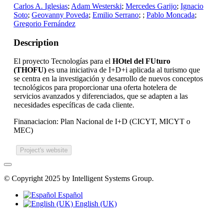
Carlos A. Iglesias
;
Adam Westerski
;
Mercedes Garijo
;
Ignacio
Soto
;
Geovanny Poveda
;
Emilio Serrano
;
;
Pablo Moncada
;
Gregorio Fernández
Description
El proyecto Tecnologías para el
HOtel del FUturo
(THOFU)
es una iniciativa de I+D+i aplicada al turismo que
se centra en la investigación y desarrollo de nuevos conceptos
tecnológicos para proporcionar una oferta hotelera de
servicios avanzados y diferenciados, que se adapten a las
necesidades específicas de cada cliente.
Finanaciacion: Plan Nacional de I+D (CICYT, MICYT o
MEC)
Project's website
© Copyright 2025 by Intelligent Systems Group.
Español
English (UK)