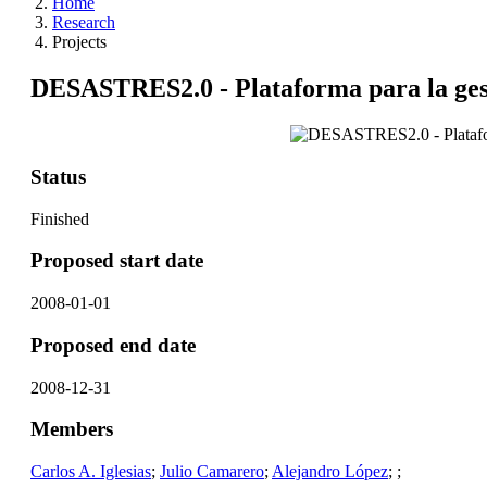
Home
Research
Projects
DESASTRES2.0 - Plataforma para la gestió
Status
Finished
Proposed start date
2008-01-01
Proposed end date
2008-12-31
Members
Carlos A. Iglesias
;
Julio Camarero
;
Alejandro López
;
;