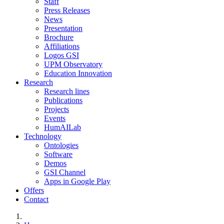
Staff
Press Releases
News
Presentation
Brochure
Affiliations
Logos GSI
UPM Observatory
Education Innovation
Research
Research lines
Publications
Projects
Events
HumAILab
Technology
Ontologies
Software
Demos
GSI Channel
Apps in Google Play
Offers
Contact