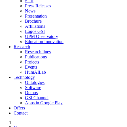
Staff
Press Releases
News
Presentation
Brochure
Affiliations
Logos GSI
UPM Observatory
Education Innovation
Research
Research lines
Publications
Projects
Events
HumAILab
Technology
Ontologies
Software
Demos
GSI Channel
Apps in Google Play
Offers
Contact