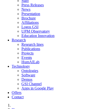
Staff
Press Releases
News
Presentation
Brochure
Affiliations
Logos GSI
UPM Observatory
Education Innovation
Research
Research lines
Publications
Projects
Events
HumAILab
Technology
Ontologies
Software
Demos
GSI Channel
Apps in Google Play
Offers
Contact