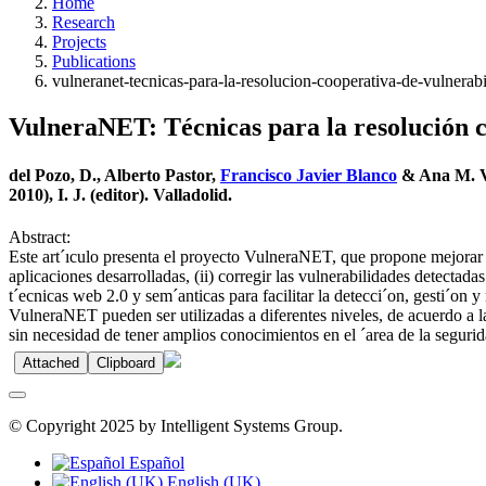
Home
Research
Projects
Publications
vulneranet-tecnicas-para-la-resolucion-cooperativa-de-vulnerab
VulneraNET: Técnicas para la resolución c
del Pozo, D., Alberto Pastor,
Francisco Javier Blanco
& Ana M. Va
2010), I. J. (editor). Valladolid.
Abstract:
Este art´ıculo presenta el proyecto VulneraNET, que propone mejorar l
aplicaciones desarrolladas, (ii) corregir las vulnerabilidades detecta
t´ecnicas web 2.0 y sem´anticas para facilitar la detecci´on, gesti´on 
VulneraNET pueden ser utilizadas a diferentes niveles, de acuerdo a l
sin necesidad de tener amplios conocimientos en el ´area de la segurid
Attached
Clipboard
© Copyright 2025 by Intelligent Systems Group.
Español
English (UK)