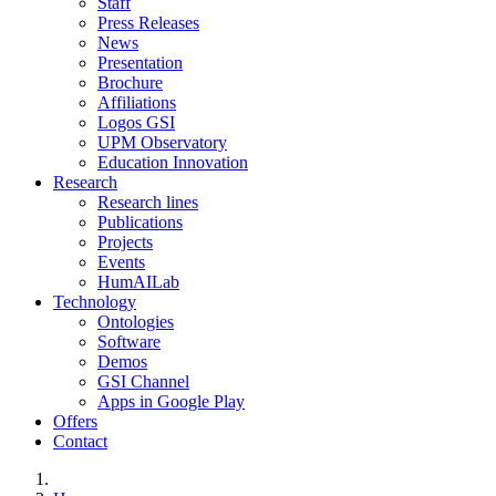
Staff
Press Releases
News
Presentation
Brochure
Affiliations
Logos GSI
UPM Observatory
Education Innovation
Research
Research lines
Publications
Projects
Events
HumAILab
Technology
Ontologies
Software
Demos
GSI Channel
Apps in Google Play
Offers
Contact