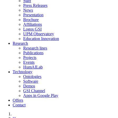
Staff
Press Releases
News
Presentation
Brochure
Affiliations
Logos GSI
UPM Observatory
Education Innovation
Research
Research lines
Publications
Projects
Events
HumAILab
Technology
Ontologies
Software
Demos
GSI Channel
Apps in Google Play
Offers
Contact