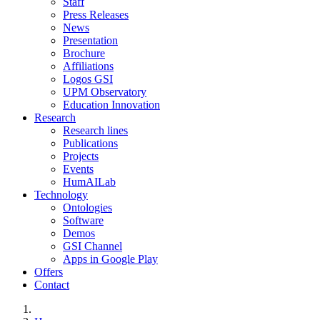
Staff
Press Releases
News
Presentation
Brochure
Affiliations
Logos GSI
UPM Observatory
Education Innovation
Research
Research lines
Publications
Projects
Events
HumAILab
Technology
Ontologies
Software
Demos
GSI Channel
Apps in Google Play
Offers
Contact