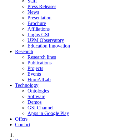
Staff
Press Releases
News
Presentation
Brochure
Affiliations
Logos GSI
UPM Observatory
Education Innovation
Research
Research lines
Publications
Projects
Events
HumAILab
Technology
Ontologies
Software
Demos
GSI Channel
Apps in Google Play
Offers
Contact