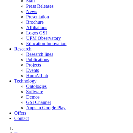
Staff
Press Releases
News
Presentation
Brochure
Affiliations
Logos GSI
UPM Observatory
Education Innovation
Research
Research lines
Publications
Projects
Events
HumAILab
Technology
Ontologies
Software
Demos
GSI Channel
Apps in Google Play
Offers
Contact