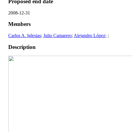
Proposed end date
2008-12-31
Members
Carlos A. Iglesias
;
Julio Camarero
;
Alejandro López
;
;
Description