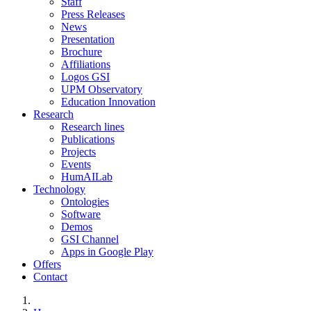
Staff
Press Releases
News
Presentation
Brochure
Affiliations
Logos GSI
UPM Observatory
Education Innovation
Research
Research lines
Publications
Projects
Events
HumAILab
Technology
Ontologies
Software
Demos
GSI Channel
Apps in Google Play
Offers
Contact