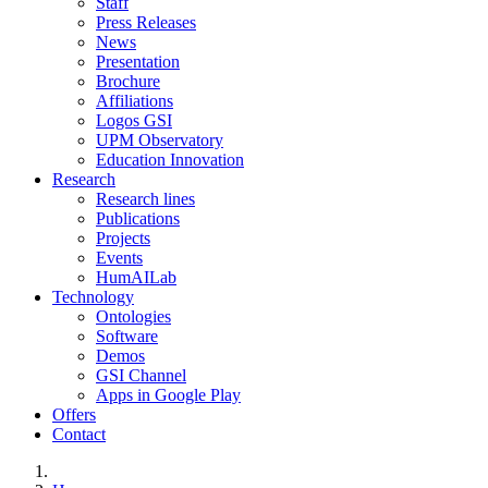
Staff
Press Releases
News
Presentation
Brochure
Affiliations
Logos GSI
UPM Observatory
Education Innovation
Research
Research lines
Publications
Projects
Events
HumAILab
Technology
Ontologies
Software
Demos
GSI Channel
Apps in Google Play
Offers
Contact