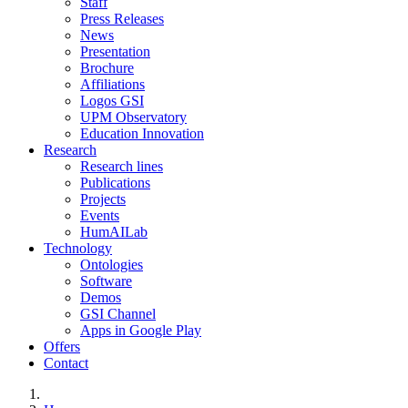
Staff
Press Releases
News
Presentation
Brochure
Affiliations
Logos GSI
UPM Observatory
Education Innovation
Research
Research lines
Publications
Projects
Events
HumAILab
Technology
Ontologies
Software
Demos
GSI Channel
Apps in Google Play
Offers
Contact