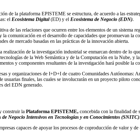
ucción de la plataforma EPISTEME se estructura, de acuerdo a las estrat
as: el
Ecosistema Digital
(ED) y el
Ecosistema de Negocio (EDN)
.
tiva de las relaciones que ocurren entre los elementos de un sistema re
ón y la comunicación en el desarrollo de capacidades que promuevan la 
es de mercado basadas en las prácticas de la innovación abierta.
ealización de la investigación industrial se enmarcan dentro de lo que 
as tecnologías de la Web Semántica y de la Computación en la Nube, y l
entos y componentes resultantes de la investigación hará posible la c
esas y organizaciones de I+D+I de cuatro Comunidades Autónomas: Anda
de usuarias finales, las cuales se involucrarán en un proyecto piloto co
ales del EDN generado.
y construir la
Plataforma EPISTEME,
concebida con la finalidad de 
s de Negocio Intensivos en Tecnologías y en Conocimientos (SNITC)
empresas capaces de apoyar los procesos de coproducción de valor y d