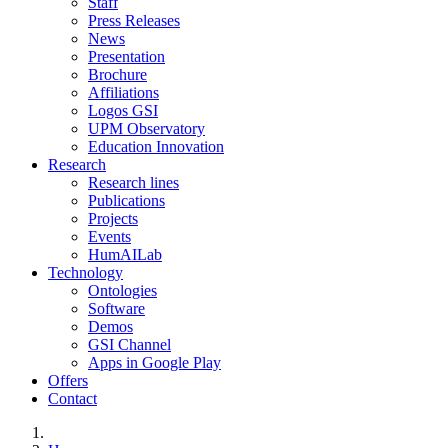
Staff
Press Releases
News
Presentation
Brochure
Affiliations
Logos GSI
UPM Observatory
Education Innovation
Research
Research lines
Publications
Projects
Events
HumAILab
Technology
Ontologies
Software
Demos
GSI Channel
Apps in Google Play
Offers
Contact