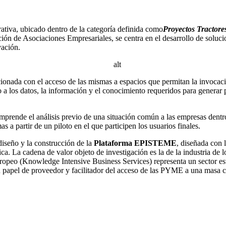
rativa, ubicado dentro de la categoría definida como
Proyectos Tractore
ón de Asociaciones Empresariales, se centra en el desarrollo de soluc
vación.
cionada con el acceso de las mismas a espacios que permitan la invocaci
a los datos, la información y el conocimiento requeridos para generar 
mprende el análisis previo de una situación común a las empresas dentro
s a partir de un piloto en el que participen los usuarios finales.
diseño y la construcción de la
Plataforma EPISTEME
, diseñada con 
. La cadena de valor objeto de investigación es la de la industria de 
opeo (Knowledge Intensive Business Services) representa un sector est
apel de proveedor y facilitador del acceso de las PYME a una masa crít