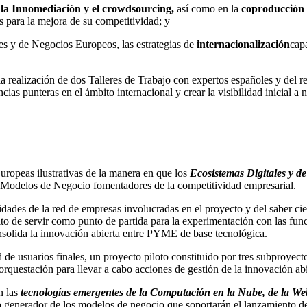
 la Innomediación y el crowdsourcing,
así como en la
coproducción y
 para la mejora de su competitividad; y
les y de Negocios Europeos, las estrategias de
internacionalización
cap
 realización de dos Talleres de Trabajo con expertos españoles y del r
ias punteras en el ámbito internacional y crear la visibilidad inicial a 
Europeas ilustrativas de la manera en que los
Ecosistemas Digitales y d
 Modelos de Negocio fomentadores de la competitividad empresarial.
sidades de la red de empresas involucradas en el proyecto y del saber cie
 de servir como punto de partida para la experimentación con las funci
onsolida la innovación abierta entre PYME de base tecnológica.
ad de usuarios finales, un proyecto piloto constituido por tres subproye
uestación para llevar a cabo acciones de gestión de la innovación abie
n las
tecnologías emergentes de la Computación en la Nube, de la We
o generador de los modelos de negocio que soportarán el lanzamiento de