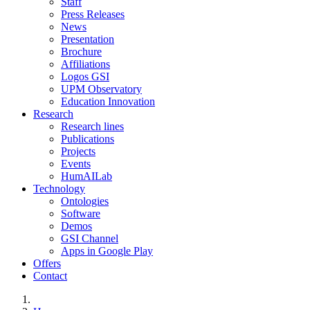
Staff
Press Releases
News
Presentation
Brochure
Affiliations
Logos GSI
UPM Observatory
Education Innovation
Research
Research lines
Publications
Projects
Events
HumAILab
Technology
Ontologies
Software
Demos
GSI Channel
Apps in Google Play
Offers
Contact