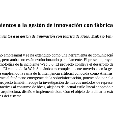
mientos a la gestón de innovación con fábrica
imientos a la gestón de innovación con fábrica de ideas
. Trabajo Fin
orno empresarial y se ha extendido como una herramienta de comunicación
ero ambas no están evolucionando paralelamente. El presente proyecto f
cnologías de la incipiente Web 3.0. El proyecto conlleva el desarrollo d
eas. El campo de la Web Semántica es completamente novedoso en la ge
á empleando la rama de la inteligencia artificial conocida como Análisis
rente al fenómeno emergente de la sobreinformación, potenciado por el a
royecto también recoge la investigación de nuevos métodos de represen
activas al consumo de ideas, alejadas del actual estilo lineal adoptado 
 arquitectura, diseño e implementación. Con el objeto de facilitar la ext
s del sistema.