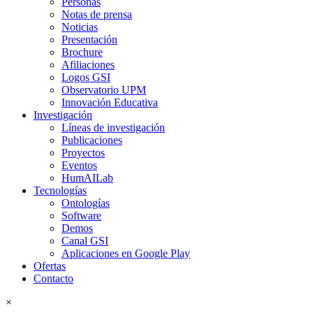
Personas
Notas de prensa
Noticias
Presentación
Brochure
Afiliaciones
Logos GSI
Observatorio UPM
Innovación Educativa
Investigación
Líneas de investigación
Publicaciones
Proyectos
Eventos
HumAILab
Tecnologías
Ontologías
Software
Demos
Canal GSI
Aplicaciones en Google Play
Ofertas
Contacto
×