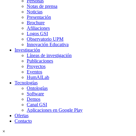
Personas
Notas de prensa
Noticias
Presentación
Brochure
Afiliaciones
Logos GSI
Observatorio UPM
Innovación Educativa
Investigación
Líneas de investigación
Publicaciones
Proyectos
Eventos
HumAILab
Tecnologías
Ontologías
Software
Demos
Canal GSI
Aplicaciones en Google Play
Ofertas
Contacto
×