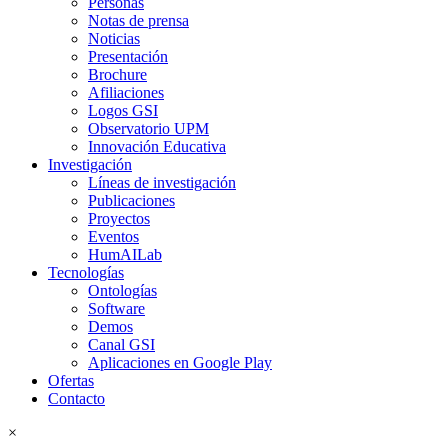
Personas
Notas de prensa
Noticias
Presentación
Brochure
Afiliaciones
Logos GSI
Observatorio UPM
Innovación Educativa
Investigación
Líneas de investigación
Publicaciones
Proyectos
Eventos
HumAILab
Tecnologías
Ontologías
Software
Demos
Canal GSI
Aplicaciones en Google Play
Ofertas
Contacto
×